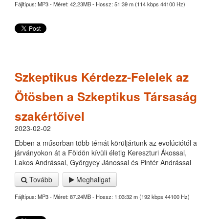
Fájltípus: MP3 - Méret: 42.23MB - Hossz: 51:39 m (114 kbps 44100 Hz)
Szkeptikus Kérdezz-Felelek az
Ötösben a Szkeptikus Társaság
szakértőivel
2023-02-02
Ebben a műsorban több témát körüljártunk az evolúciótól a
járványokon át a Földön kívüli életig Kereszturi Ákossal,
Lakos Andrással, Györgyey Jánossal és Pintér Andrással
Tovább
Meghallgat
Fájltípus: MP3 - Méret: 87.24MB - Hossz: 1:03:32 m (192 kbps 44100 Hz)