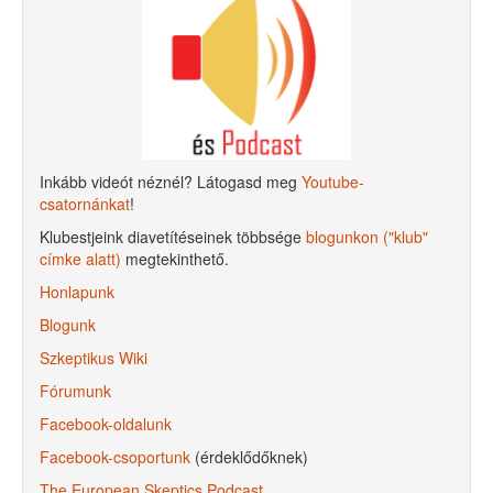
Inkább videót néznél? Látogasd meg
Youtube-
csatornánkat
!
Klubestjeink diavetítéseinek többsége
blogunkon ("klub"
címke alatt)
megtekinthető.
Honlapunk
Blogunk
Szkeptikus Wiki
Fórumunk
Facebook-oldalunk
Facebook-csoportunk
(érdeklődőknek)
The European Skeptics Podcast