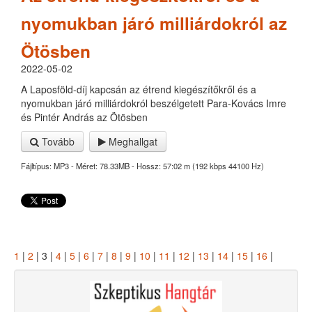
nyomukban járó milliárdokról az
Ötösben
2022-05-02
A Laposföld-díj kapcsán az étrend kiegészítőkről és a
nyomukban járó milliárdokról beszélgetett Para-Kovács Imre
és Pintér András az Ötösben
Tovább
Meghallgat
Fájltípus: MP3 - Méret: 78.33MB - Hossz: 57:02 m (192 kbps 44100 Hz)
1
|
2
| 3 |
4
|
5
|
6
|
7
|
8
|
9
|
10
|
11
|
12
|
13
|
14
|
15
|
16
|