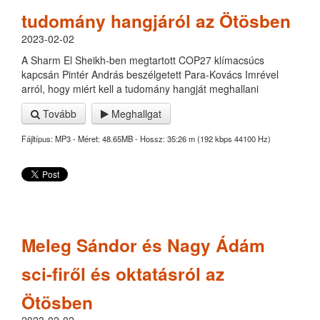
tudomány hangjáról az Ötösben
2023-02-02
A Sharm El Sheikh-ben megtartott COP27 klímacsúcs
kapcsán Pintér András beszélgetett Para-Kovács Imrével
arról, hogy miért kell a tudomány hangját meghallani
Tovább
Meghallgat
Fájltípus: MP3 - Méret: 48.65MB - Hossz: 35:26 m (192 kbps 44100 Hz)
Meleg Sándor és Nagy Ádám
sci-firől és oktatásról az
Ötösben