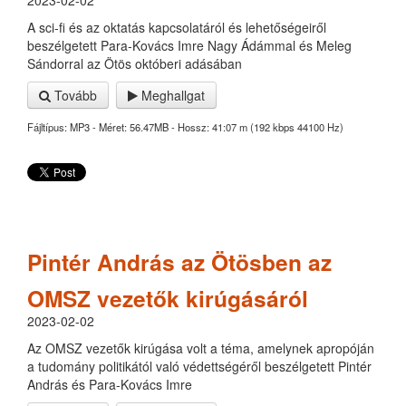
2023-02-02
A sci-fi és az oktatás kapcsolatáról és lehetőségeiről
beszélgetett Para-Kovács Imre Nagy Ádámmal és Meleg
Sándorral az Ötös októberi adásában
Tovább
Meghallgat
Fájltípus: MP3 - Méret: 56.47MB - Hossz: 41:07 m (192 kbps 44100 Hz)
Pintér András az Ötösben az
OMSZ vezetők kirúgásáról
2023-02-02
Az OMSZ vezetők kirúgása volt a téma, amelynek apropóján
a tudomány politikától való védettségéről beszélgetett Pintér
András és Para-Kovács Imre