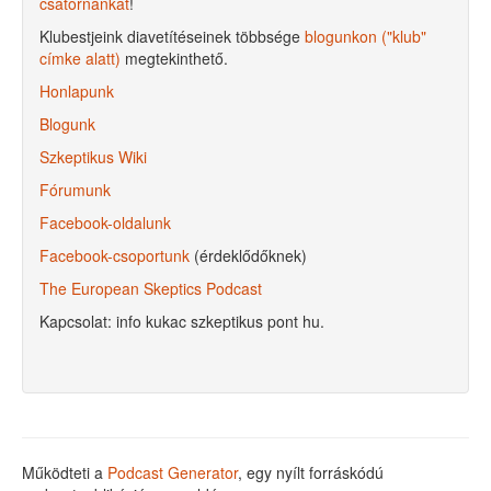
csatornánkat
!
Klubestjeink diavetítéseinek többsége
blogunkon ("klub"
címke alatt)
megtekinthető.
Honlapunk
Blogunk
Szkeptikus Wiki
Fórumunk
Facebook-oldalunk
Facebook-csoportunk
(érdeklődőknek)
The European Skeptics Podcast
Kapcsolat: info kukac szkeptikus pont hu.
Működteti a
Podcast Generator
, egy nyílt forráskódú