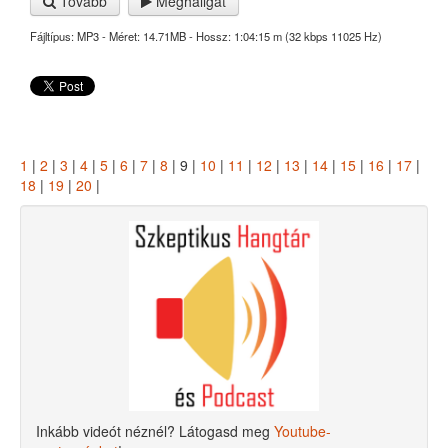
Tovább
Meghallgat
Fájltípus: MP3 - Méret: 14.71MB - Hossz: 1:04:15 m (32 kbps 11025 Hz)
1
|
2
|
3
|
4
|
5
|
6
|
7
|
8
| 9 |
10
|
11
|
12
|
13
|
14
|
15
|
16
|
17
|
18
|
19
|
20
|
Inkább videót néznél? Látogasd meg
Youtube-