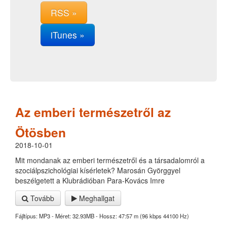
RSS »
iTunes »
Az emberi természetről az
Ötösben
2018-10-01
Mit mondanak az emberi természetről és a társadalomról a
szociálpszichológiai kísérletek? Marosán Györggyel
beszélgetett a Klubrádióban Para-Kovács Imre
Tovább
Meghallgat
Fájltípus: MP3 - Méret: 32.93MB - Hossz: 47:57 m (96 kbps 44100 Hz)