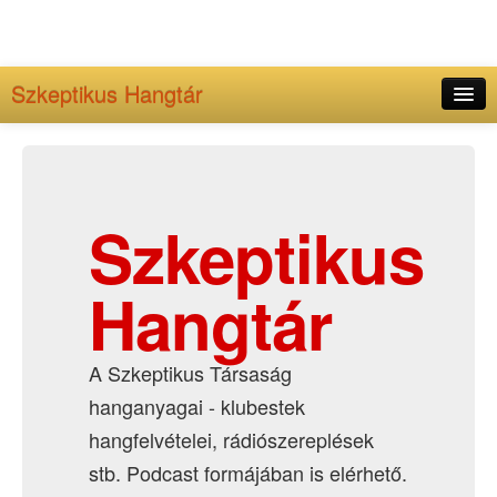
Szkeptikus Hangtár
Kezdőlap
Adminisztráció
Archívum
Szkeptikus
Hangtár
A Szkeptikus Társaság
hanganyagai - klubestek
hangfelvételei, rádiószereplések
stb. Podcast formájában is elérhető.