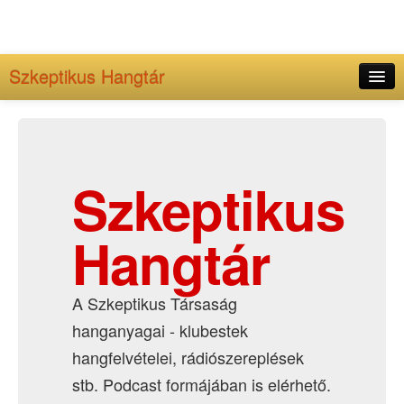
Szkeptikus Hangtár
Kezdőlap
Adminisztráció
Archívum
Szkeptikus
Hangtár
A Szkeptikus Társaság
hanganyagai - klubestek
hangfelvételei, rádiószereplések
stb. Podcast formájában is elérhető.