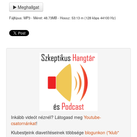
Meghallgat
Fájltípus: MP3 - Méret: 48.73MB - Hossz: 53:13 m (128 kbps 44100 Hz)
Inkább videót néznél? Látogasd meg
Youtube-
csatornánkat
!
Klubestjeink diavetítéseinek többsége
blogunkon ("klub"