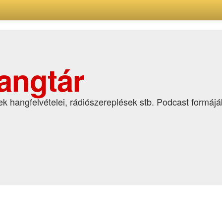
angtár
k hangfelvételei, rádiószereplések stb. Podcast formáj