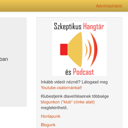
Adminisztráció
ában
Inkább videót néznél? Látogasd meg
Youtube-csatornánkat
!
Klubestjeink diavetítéseinek többsége
blogunkon ("klub" címke alatt)
megtekinthető.
Honlapunk
Blogunk