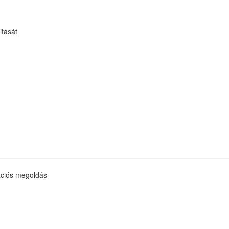
itását
kációs megoldás