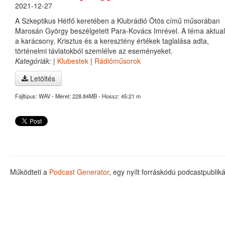
2021-12-27
A Szkeptikus Hétfő keretében a Klubrádió Ötös című műsorában
Marosán György beszélgetett Para-Kovács Imrével. A téma aktual
a karácsony, Krisztus és a keresztény értékek taglalása adta,
történelmi távlatokból szemlélve az eseményeket.
Kategóriák:
|
Klubestek
|
Rádióműsorok
Letöltés
Fájltípus: WAV - Méret: 228.84MB - Hossz: 45:21 m
Működteti a
Podcast Generator
, egy nyílt forráskódú podcastpubli