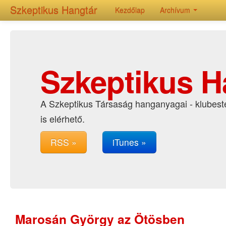
Szkeptikus Hangtár
Kezdőlap
Archívum
Szkeptikus H
A Szkeptikus Társaság hanganyagai - klubeste
is elérhető.
RSS »
iTunes »
Marosán György az Ötösben