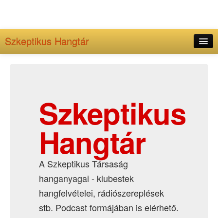
Szkeptikus Hangtár
Kezdőlap
Adminisztráció
Archívum
Szkeptikus
Hangtár
A Szkeptikus Társaság
hanganyagai - klubestek
hangfelvételei, rádiószereplések
stb. Podcast formájában is elérhető.