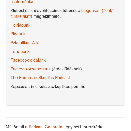
csatornánkat
!
Klubestjeink diavetítéseinek többsége
blogunkon ("klub"
címke alatt)
megtekinthető.
Honlapunk
Blogunk
Szkeptikus Wiki
Fórumunk
Facebook-oldalunk
Facebook-csoportunk
(érdeklődőknek)
The European Skeptics Podcast
Kapcsolat: info kukac szkeptikus pont hu.
Működteti a
Podcast Generator
, egy nyílt forráskódú