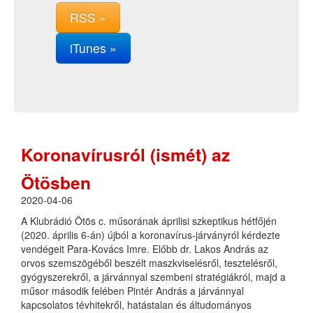
RSS »
iTunes »
Koronavírusról (ismét) az
Ötösben
2020-04-06
A Klubrádió Ötös c. műsorának áprilisi szkeptikus hétfőjén
(2020. április 6-án) újból a koronavírus-járványról kérdezte
vendégeit Para-Kovács Imre. Előbb dr. Lakos András az
orvos szemszögéből beszélt maszkviselésről, tesztelésről,
gyógyszerekről, a járvánnyal szembeni stratégiákról, majd a
műsor második felében Pintér András a járvánnyal
kapcsolatos tévhitekről, hatástalan és áltudományos