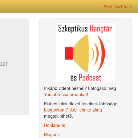
Adminisztráció
ában
Inkább videót néznél? Látogasd meg
Youtube-csatornánkat
!
Klubestjeink diavetítéseinek többsége
blogunkon ("klub" címke alatt)
megtekinthető.
Honlapunk
Blogunk