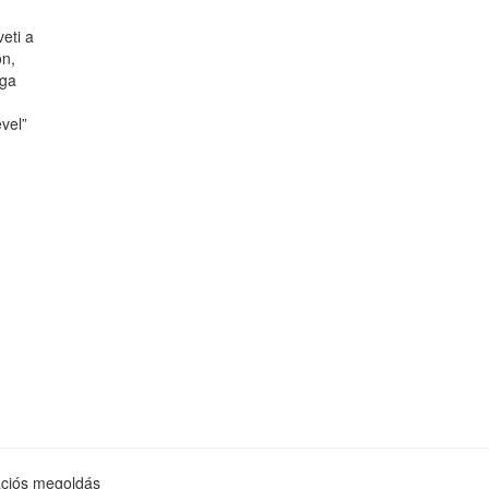
eti a
on,
ága
vel”
kációs megoldás