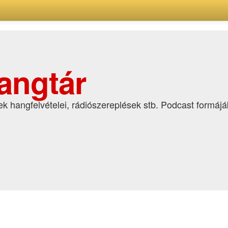
angtár
k hangfelvételei, rádiószereplések stb. Podcast formáj