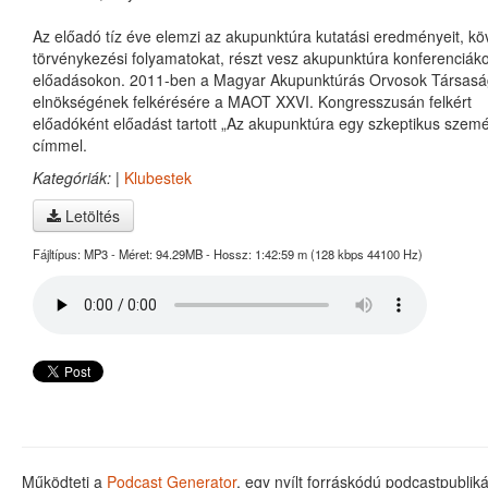
Az előadó tíz éve elemzi az akupunktúra kutatási eredményeit, köv
törvénykezési folyamatokat, részt vesz akupunktúra konferenciák
előadásokon. 2011-ben a Magyar Akupunktúrás Orvosok Társas
elnökségének felkérésére a MAOT XXVI. Kongresszusán felkért
előadóként előadást tartott „Az akupunktúra egy szkeptikus szemé
címmel.
Kategóriák:
|
Klubestek
Letöltés
Fájltípus: MP3 - Méret: 94.29MB - Hossz: 1:42:59 m (128 kbps 44100 Hz)
Működteti a
Podcast Generator
, egy nyílt forráskódú podcastpubli