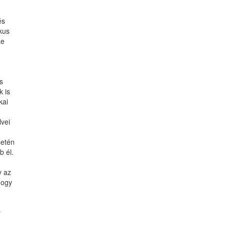
és
kus
ke
s
k is
kai
lvei
setén
b él.
y az
hogy
y