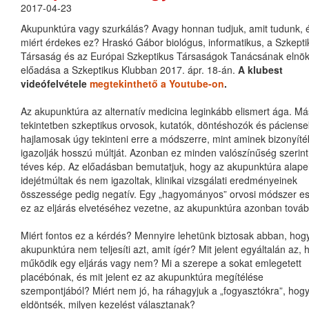
2017-04-23
Akupunktúra vagy szurkálás? Avagy honnan tudjuk, amit tudunk, 
miért érdekes ez? Hraskó Gábor biológus, informatikus, a Szkepti
Társaság és az Európai Szkeptikus Társaságok Tanácsának elnö
előadása a Szkeptikus Klubban 2017. ápr. 18-án.
A klubest
videófelvétele
megtekinthető a Youtube-on
.
Az akupunktúra az alternatív medicina leginkább elismert ága. Má
tekintetben szkeptikus orvosok, kutatók, döntéshozók és páciense
hajlamosak úgy tekinteni erre a módszerre, mint aminek bizonyíté
igazolják hosszú múltját. Azonban ez minden valószínűség szerint
téves kép. Az előadásban bemutatjuk, hogy az akupunktúra alape
idejétmúltak és nem igazoltak, klinikai vizsgálati eredményeinek
összessége pedig negatív. Egy „hagyományos” orvosi módszer e
ez az eljárás elvetéséhez vezetne, az akupunktúra azonban továb
Miért fontos ez a kérdés? Mennyire lehetünk biztosak abban, hog
akupunktúra nem teljesíti azt, amit ígér? Mit jelent egyáltalán az, 
működik egy eljárás vagy nem? Mi a szerepe a sokat emlegetett
placébónak, és mit jelent ez az akupunktúra megítélése
szempontjából? Miért nem jó, ha ráhagyjuk a „fogyasztókra”, hog
eldöntsék, milyen kezelést választanak?