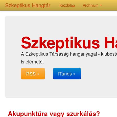
Szkeptikus Hangtár
Kezdőlap
Archívum
Szkeptikus H
A Szkeptikus Társaság hanganyagai - klubeste
is elérhető.
RSS »
iTunes »
Akupunktúra vagy szurkálás?