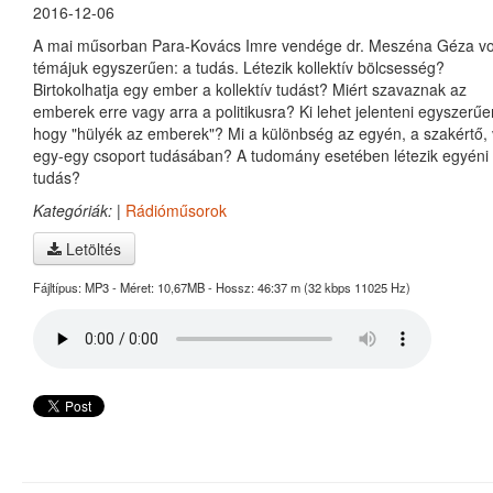
2016-12-06
A mai műsorban Para-Kovács Imre vendége dr. Meszéna Géza vol
témájuk egyszerűen: a tudás. Létezik kollektív bölcsesség?
Birtokolhatja egy ember a kollektív tudást? Miért szavaznak az
emberek erre vagy arra a politikusra? Ki lehet jelenteni egyszerűe
hogy "hülyék az emberek"? Mi a különbség az egyén, a szakértő,
egy-egy csoport tudásában? A tudomány esetében létezik egyéni
tudás?
Kategóriák:
|
Rádióműsorok
Letöltés
Fájltípus: MP3 - Méret: 10,67MB - Hossz: 46:37 m (32 kbps 11025 Hz)