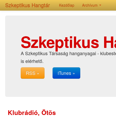
Szkeptikus Hangtár
Kezdőlap
Archívum
Szkeptikus H
A Szkeptikus Társaság hanganyagai - klubeste
is elérhető.
RSS »
iTunes »
Klubrádió, Ötös