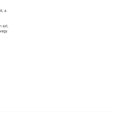
t, a
n azt,
 vagy