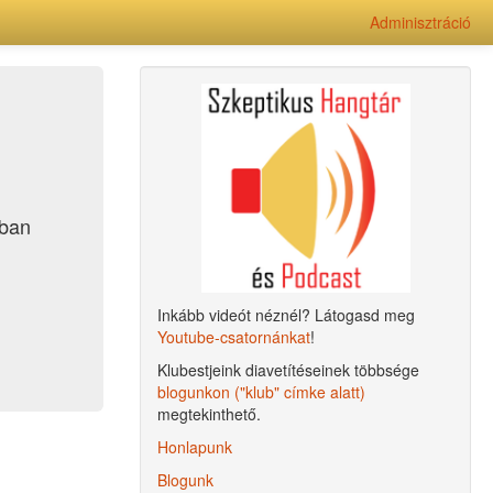
Adminisztráció
ában
Inkább videót néznél? Látogasd meg
Youtube-csatornánkat
!
Klubestjeink diavetítéseinek többsége
blogunkon ("klub" címke alatt)
megtekinthető.
Honlapunk
Blogunk