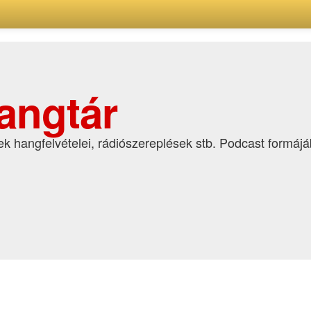
angtár
k hangfelvételei, rádiószereplések stb. Podcast formáj