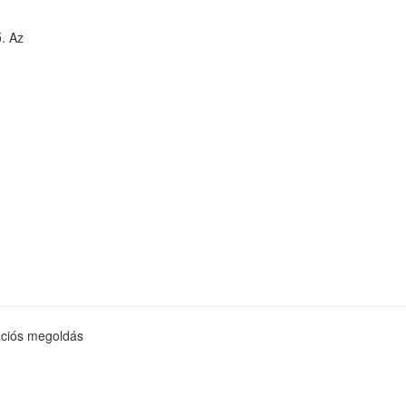
ő. Az
kációs megoldás