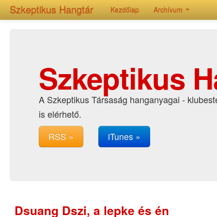
Szkeptikus Hangtár
Kezdőlap
Archívum
Szkeptikus H
A Szkeptikus Társaság hanganyagai - klubeste
is elérhető.
RSS »
iTunes »
Dsuang Dszi, a lepke és én