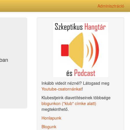
Adminisztráció
ában
Inkább videót néznél? Látogasd meg
Youtube-csatornánkat
!
Klubestjeink diavetítéseinek többsége
blogunkon ("klub" címke alatt)
megtekinthető.
Honlapunk
Blogunk