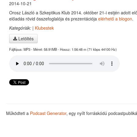
2014-10-21
Orosz László a Szkeptikus Klub 2014. október 21-i estjén adott el
előadás rövid összefoglalója és prezentációja
elérhető a blogon
.
Kategóriák:
|
Klubestek
Letöltés
Fájltípus: MP3 - Méret: 58.91MB - Hossz: 1:56:48 m (71 kbps 44100 Hz)
Működteti a
Podcast Generator
, egy nyílt forráskódú podcastpubli