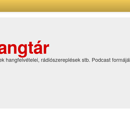
angtár
k hangfelvételei, rádiószereplések stb. Podcast formáj