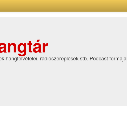
angtár
k hangfelvételei, rádiószereplések stb. Podcast formáj