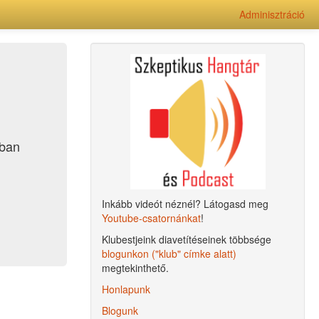
Adminisztráció
ában
Inkább videót néznél? Látogasd meg
Youtube-csatornánkat
!
Klubestjeink diavetítéseinek többsége
blogunkon ("klub" címke alatt)
megtekinthető.
Honlapunk
Blogunk