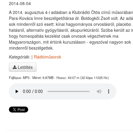
2014-08-04
A 2014. augusztus 4-i adásban a Klubrádió Ötös című műsorában
Para-Kovács Imre beszélgetőtársa dr. Boldogkői Zsolt volt. Az ad
sok mindenről szó esett: kínai hagyományos orvoslásról, placebo
hatásról, alternatív gyógyításról, akupunktúráról. Szóba került az i
hogy homeopátiás kezelést csak orvosok végezhetnek ma
Magyarországon, mit értünk kuruzsláson - egyszóval nagyon sok
mindenről beszélgettek.
Kategóriák:
|
Rádióműsorok
Letöltés
Fájltípus: MP3 - Méret: 9.87MB - Hossz: 43:07 m (32 kbps 11025 Hz)