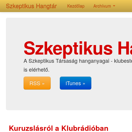
Szkeptikus Hangtár
Kezdőlap
Archívum
Szkeptikus H
A Szkeptikus Társaság hanganyagai - klubeste
is elérhető.
RSS »
iTunes »
Kuruzslásról a Klubrádióban