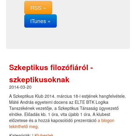
RSS »
iTunes »
Szkeptikus filozófiáról -
szkeptikusoknak
2014-03-20
A Szkeptikus Klub 2014. március 18-i estjének hangfelvétele.
Máté András egyetemi docens az ELTE BTK Logika
Tanszékének vezetője, a Szkeptikus Társaság ügyvezető
elnöke. Előadás kb. 1 óra, vita újabb 1 óra. A klubest
előzetese és a hozzá kapcsolódó prezentáció
a blogon
tekinthető meg
.
Kategóriák:
|
Klubestek