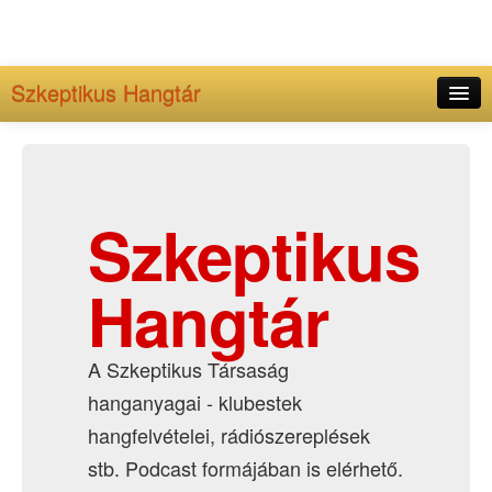
Szkeptikus Hangtár
Kezdőlap
Adminisztráció
Archívum
Szkeptikus
Hangtár
A Szkeptikus Társaság
hanganyagai - klubestek
hangfelvételei, rádiószereplések
stb. Podcast formájában is elérhető.