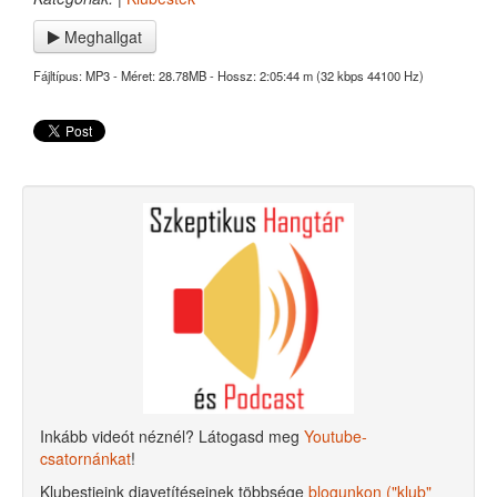
Meghallgat
Fájltípus: MP3 - Méret: 28.78MB - Hossz: 2:05:44 m (32 kbps 44100 Hz)
Inkább videót néznél? Látogasd meg
Youtube-
csatornánkat
!
Klubestjeink diavetítéseinek többsége
blogunkon ("klub"