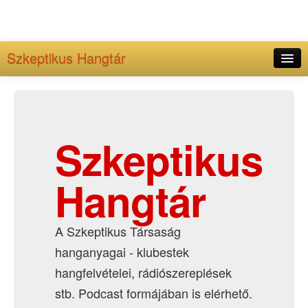
Szkeptikus Hangtár
Kezdőlap
Adminisztráció
Archívum
Szkeptikus
Hangtár
A Szkeptikus Társaság
hanganyagai - klubestek
hangfelvételei, rádiószereplések
stb. Podcast formájában is elérhető.