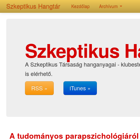
Szkeptikus Hangtár
Kezdőlap
Archívum
Szkeptikus H
A Szkeptikus Társaság hanganyagai - klubeste
is elérhető.
RSS »
iTunes »
A tudományos parapszichológiáról