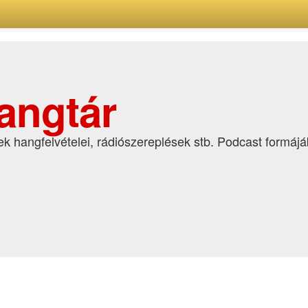
angtár
k hangfelvételei, rádiószereplések stb. Podcast formáj